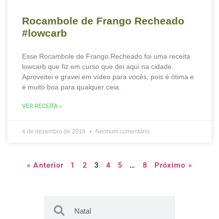
Rocambole de Frango Recheado
#lowcarb
Esse Rocambole de Frango Recheado foi uma receita
lowcarb que fiz em curso que dei aqui na cidade.
Aproveitei e gravei em vídeo para vocês, pois é ótima e
é muito boa para qualquer ceia.
VER RECEITA »
4 de dezembro de 2018
Nenhum comentário
« Anterior
1
2
3
4
5
…
8
Próximo »