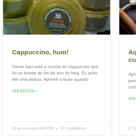
Cappuccino, hum!
Aq
cu
Gente aqui está a receita do cappuccino que
foi no brinde de fim de ano do blog. Eu acho
Apr
ele uma delícia. Aprendi a fazer quando
par
coz
VER RECEITA »
VER
23 de dezembro de 2009
32 Comentários
17 d