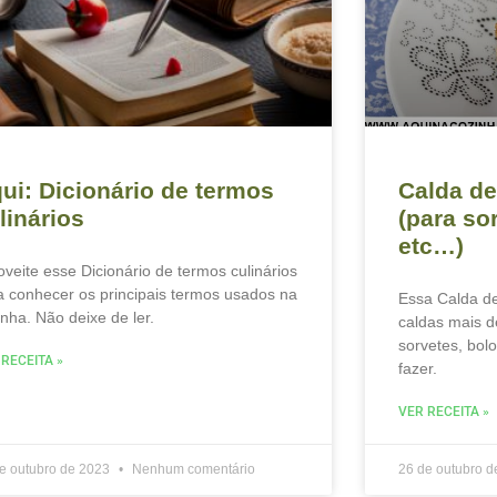
ui: Dicionário de termos
Calda de
linários
(para sor
etc…)
oveite esse Dicionário de termos culinários
a conhecer os principais termos usados na
Essa Calda d
inha. Não deixe de ler.
caldas mais d
sorvetes, bolo
 RECEITA »
fazer.
VER RECEITA »
e outubro de 2023
Nenhum comentário
26 de outubro 