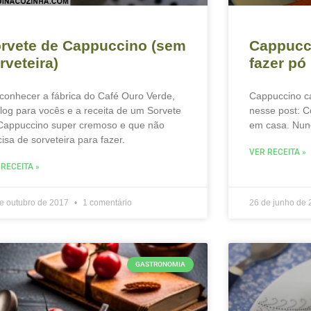
rvete de Cappuccino (sem
Cappucc
rveteira)
fazer pó
 conhecer a fábrica do Café Ouro Verde,
Cappuccino cas
 vlog para vocês e a receita de um Sorvete
nesse post: C
Cappuccino super cremoso e que não
em casa. Nunc
cisa de sorveteira para fazer.
VER RECEITA »
 RECEITA »
e outubro de 2017
1 comentário
26 de junho de
GASTRONOMIA