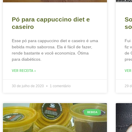
Pó para cappuccino diet e
So
caseiro
so
Esse pó para cappuccino diet e caseiro é uma
Fui
bebida muito saborosa. Ela é fácil de fazer,
fiz
rende bastante e você economiza. Ótima
de 
para diabéticos.
pre
VER RECEITA »
VER
30 de julho de 2020
1 comentário
29 d
BEBIDA