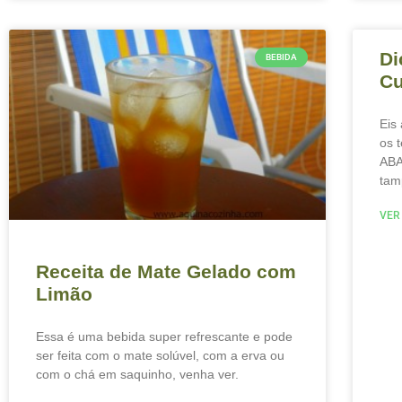
Di
BEBIDA
Cu
Eis
os 
ABA
tam
VER
Receita de Mate Gelado com
Limão
Essa é uma bebida super refrescante e pode
ser feita com o mate solúvel, com a erva ou
com o chá em saquinho, venha ver.