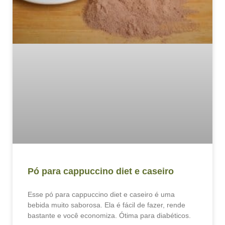
Pó para cappuccino diet e caseiro
Esse pó para cappuccino diet e caseiro é uma
bebida muito saborosa. Ela é fácil de fazer, rende
bastante e você economiza. Ótima para diabéticos.