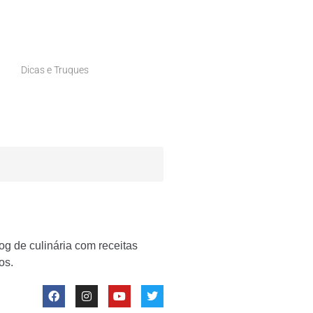
Dicas e Truques
og de culinária com receitas
os.