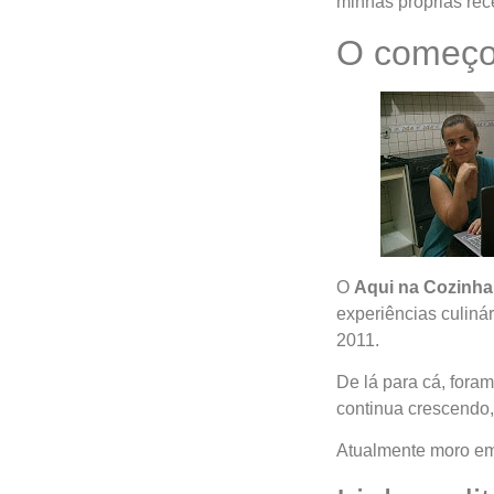
minhas próprias rece
O começo
O
Aqui na Cozinha
experiências culiná
2011.
De lá para cá, fora
continua crescendo,
Atualmente moro e