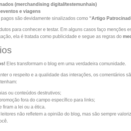
nados (merchandising digital/testemunhais)
 eventos e viagens
 pagos são devidamente sinalizados como
“Artigo Patrocina
utos para conhecer e testar. Em alguns casos faço menções 
lgação, ela é tratada como publicidade e segue as regras do
med
ios
os!
Eles transformam o blog em uma verdadeira comunidade.
nter o respeito e a qualidade das interações, os comentários 
tenham:
ias ou conteúdos destrutivos;
romoção fora do campo específico para links;
firam a lei ou a ética.
leitores não refletem a opinião do blog, mas são sempre valor
ocê.