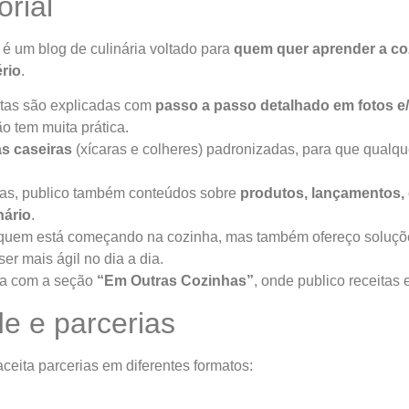
orial
é um blog de culinária voltado para
quem quer aprender a coz
ério
.
itas são explicadas com
passo a passo detalhado em fotos e
o tem muita prática.
s caseiras
(xícaras e colheres) padronizadas, para que qualq
tas, publico também conteúdos sobre
produtos, lançamentos, 
nário
.
quem está começando na cozinha, mas também ofereço soluçõe
ser mais ágil no dia a dia.
ta com a seção
“Em Outras Cozinhas”
, onde publico receitas 
de e parcerias
ceita parcerias em diferentes formatos: