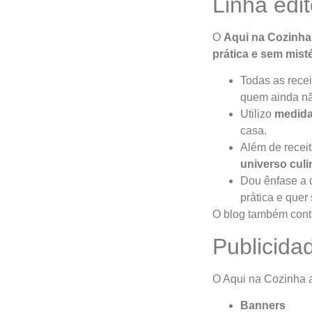
Linha edit
O
Aqui na Cozinha
prática e sem mist
Todas as rece
quem ainda nã
Utilizo
medida
casa.
Além de recei
universo culi
Dou ênfase a 
prática e quer 
O blog também con
Publicida
O Aqui na Cozinha a
Banners