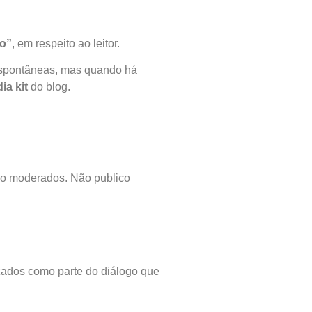
do”
, em respeito ao leitor.
espontâneas, mas quando há
ia kit
do blog.
são moderados. Não publico
izados como parte do diálogo que