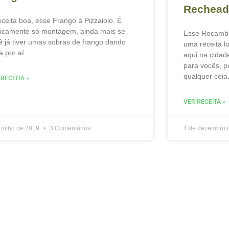
Rechead
eceita boa, esse Frango à Pizzaiolo. É
ticamente só montagem, ainda mais se
Esse Rocambo
ê já tiver umas sobras de frango dando
uma receita l
a por aí.
aqui na cidad
para vocês, p
qualquer ceia
 RECEITA »
VER RECEITA »
 julho de 2019
3 Comentários
4 de dezembro 