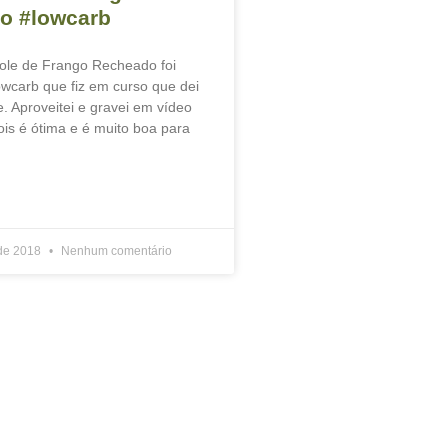
o #lowcarb
le de Frango Recheado foi
owcarb que fiz em curso que dei
e. Aproveitei e gravei em vídeo
ois é ótima e é muito boa para
.
de 2018
Nenhum comentário