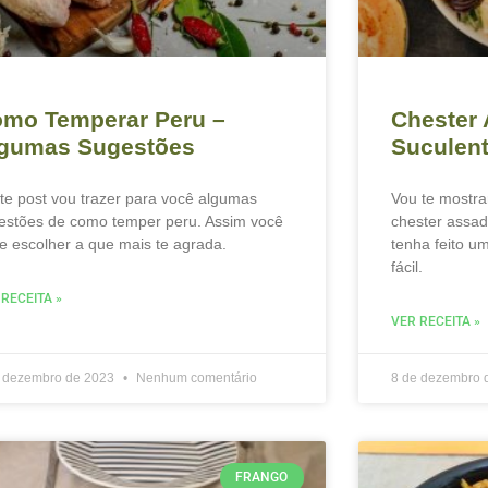
mo Temperar Peru –
Chester
gumas Sugestões
Suculent
te post vou trazer para você algumas
Vou te mostra
estões de como temper peru. Assim você
chester assa
e escolher a que mais te agrada.
tenha feito u
fácil.
 RECEITA »
VER RECEITA »
e dezembro de 2023
Nenhum comentário
8 de dezembro 
FRANGO