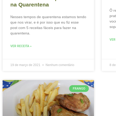
na Quarentena
Ô r
pra
Nesses tempos de quarentena estamos tendo
voc
que nos virar, e é por isso que eu fiz esse
sop
post com 5 receitas fáceis para fazer na
quarentena.
VER
VER RECEITA »
19 de março de 2021
Nenhum comentário
8 de
FRANGO