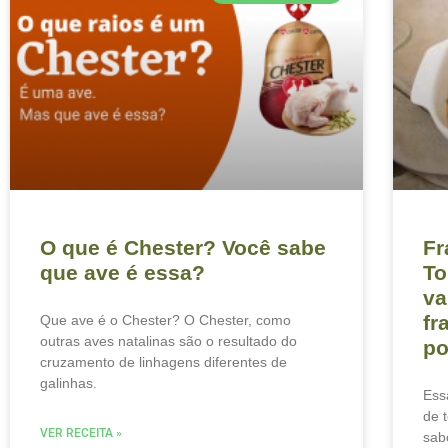
O que é Chester? Você sabe
Fr
que ave é essa?
To
va
fr
Que ave é o Chester? O Chester, como
outras aves natalinas são o resultado do
po
cruzamento de linhagens diferentes de
galinhas.
Ess
de 
VER RECEITA »
sab