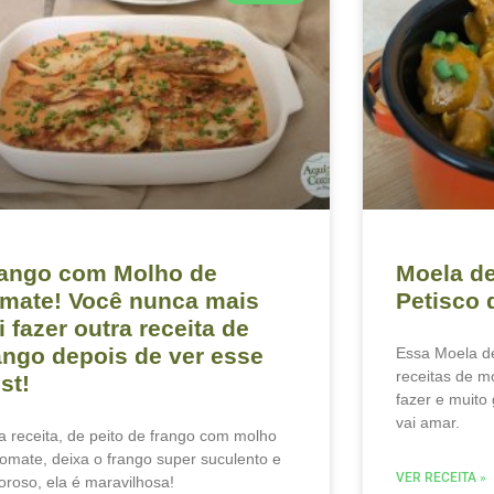
ango com Molho de
Moela de
mate! Você nunca mais
Petisco 
i fazer outra receita de
ango depois de ver esse
Essa Moela d
receitas de mo
st!
fazer e muito
vai amar.
a receita, de peito de frango com molho
tomate, deixa o frango super suculento e
VER RECEITA »
oroso, ela é maravilhosa!