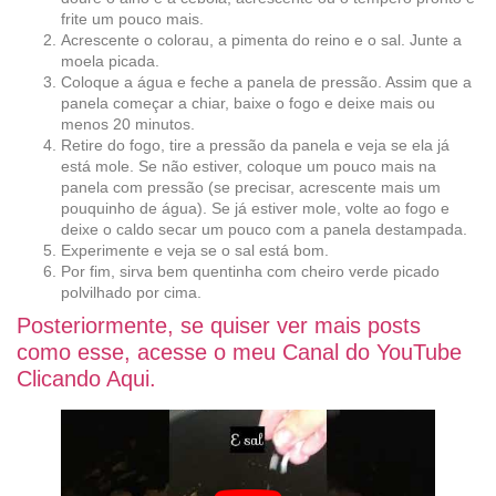
frite um pouco mais.
Acrescente o colorau, a pimenta do reino e o sal. Junte a
moela picada.
Coloque a água e feche a panela de pressão. Assim que a
panela começar a chiar, baixe o fogo e deixe mais ou
menos 20 minutos.
Retire do fogo, tire a pressão da panela e veja se ela já
está mole. Se não estiver, coloque um pouco mais na
panela com pressão (se precisar, acrescente mais um
pouquinho de água). Se já estiver mole, volte ao fogo e
deixe o caldo secar um pouco com a panela destampada.
Experimente e veja se o sal está bom.
Por fim, sirva bem quentinha com cheiro verde picado
polvilhado por cima.
Posteriormente, se quiser ver mais posts
como esse, acesse o meu Canal do YouTube
Clicando Aqui.