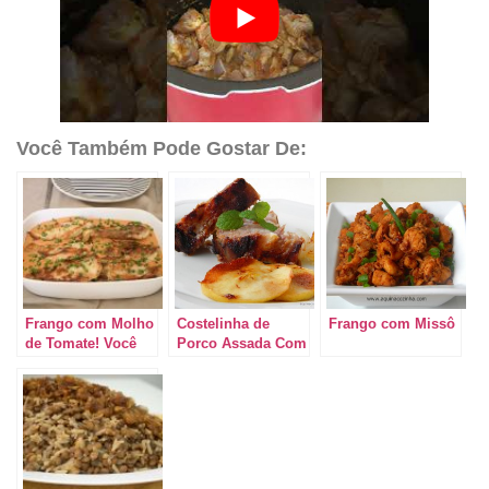
Você Também Pode Gostar De:
Frango com Molho
Costelinha de
Frango com Missô
de Tomate! Você
Porco Assada Com
nunca mais vai
Maçã
fazer outra receita
de frango depois
de ver esse post!