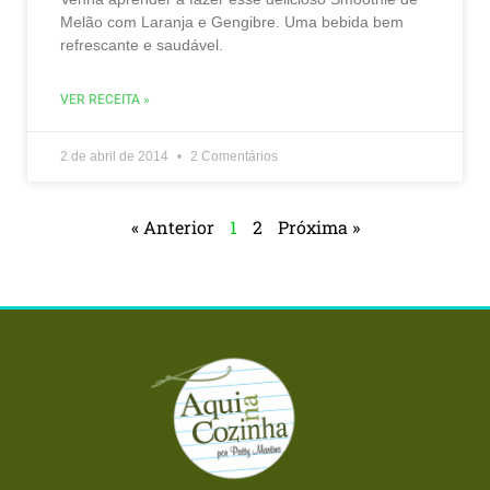
Melão com Laranja e Gengibre. Uma bebida bem
refrescante e saudável.
VER RECEITA »
2 de abril de 2014
2 Comentários
« Anterior
1
2
Próxima »