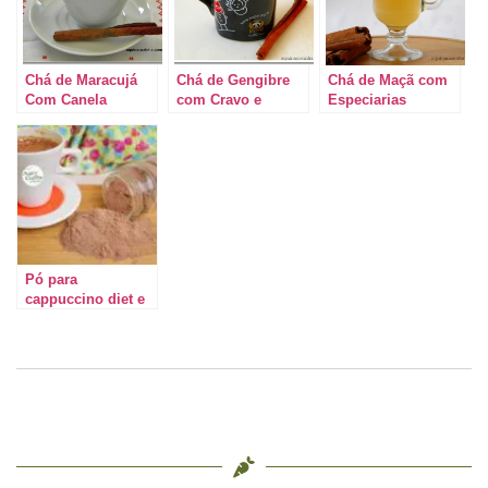
Chá de Maracujá
Chá de Gengibre
Chá de Maçã com
Com Canela
com Cravo e
Especiarias
Canela
Pó para
cappuccino diet e
caseiro