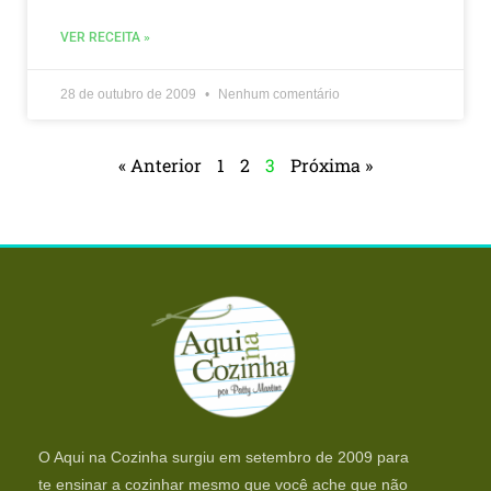
VER RECEITA »
28 de outubro de 2009
Nenhum comentário
« Anterior
1
2
3
Próxima »
O Aqui na Cozinha surgiu em setembro de 2009 para
te ensinar a cozinhar mesmo que você ache que não