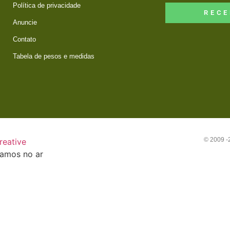
Política de privacidade
RECE
Anuncie
Contato
Tabela de pesos e medidas
© 2009 
reative
tamos no ar