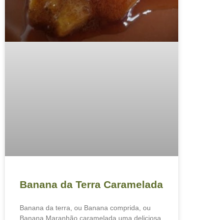
Banana da Terra Caramelada
Banana da terra, ou Banana comprida, ou
Banana Maranhão caramelada uma deliciosa