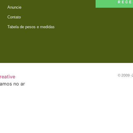
RECE
Anuncie
Contato
Tabela de pesos e medidas
© 2009 
reative
tamos no ar