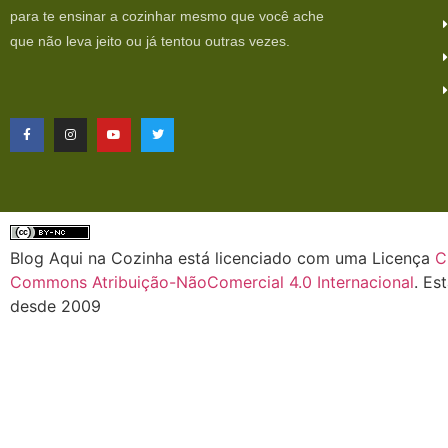
para te ensinar a cozinhar mesmo que você ache
que não leva jeito ou já tentou outras vezes.
Blog Aqui na Cozinha está licenciado com uma Licença
C
Commons Atribuição-NãoComercial 4.0 Internacional
. Es
desde 2009