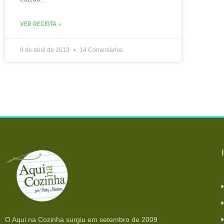
VER RECEITA »
8 de abril de 2013
14 Comentários
O Aqui na Cozinha surgiu em setembro de 2009