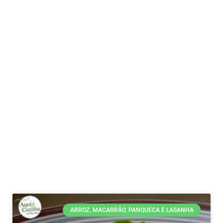
ARROZ, MACARRÃO, PANQUECA E LASANHA