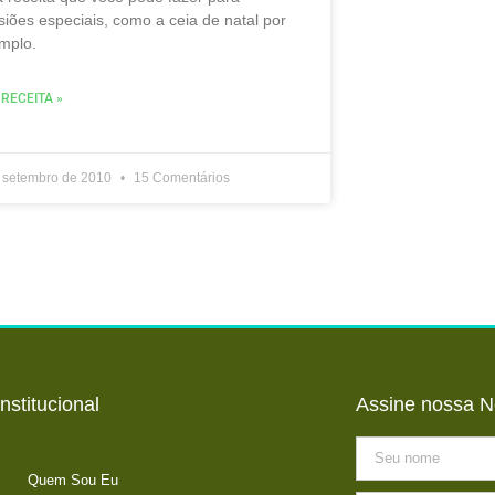
siões especiais, como a ceia de natal por
mplo.
 RECEITA »
 setembro de 2010
15 Comentários
Institucional
Assine nossa N
Quem Sou Eu