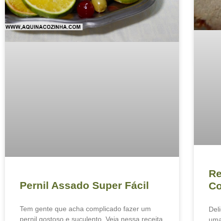
Re
Pernil Assado Super Fácil
Co
Tem gente que acha complicado fazer um
Del
pernil gostoso e suculento. Veja nessa receita
uma