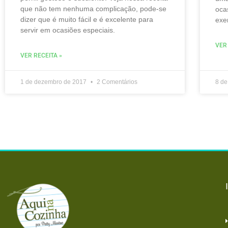
que não tem nenhuma complicação, pode-se
oca
dizer que é muito fácil e é excelente para
exe
servir em ocasiões especiais.
VER
VER RECEITA »
1 de dezembro de 2017
2 Comentários
8 de