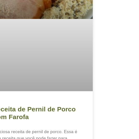
ceita de Pernil de Porco
m Farofa
iciosa receita de pernil de porco. Essa é
 receita que você pode fazer para