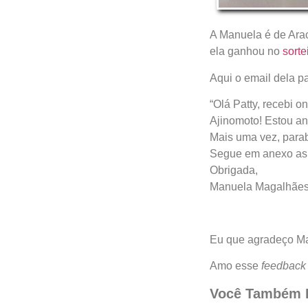
A Manuela é de Arac
ela ganhou no
sorte
Aqui o email dela p
“Olá Patty, recebi o
Ajinomoto! Estou an
Mais uma vez, parab
Segue em anexo as f
Obrigada,
Manuela Magalhães
Eu que agradeço Ma
Amo esse
feedback
Você Também P