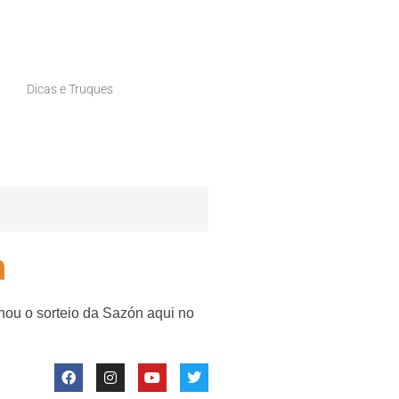
Dicas e Truques
n
hou o sorteio da Sazón aqui no