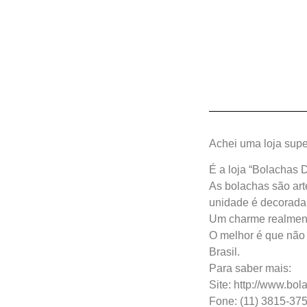
Achei uma loja supe
É a loja “Bolachas 
As bolachas são art
unidade é decorada 
Um charme realmen
O melhor é que não p
Brasil.
Para saber mais:
Site: http://www.bo
Fone: (11) 3815-37