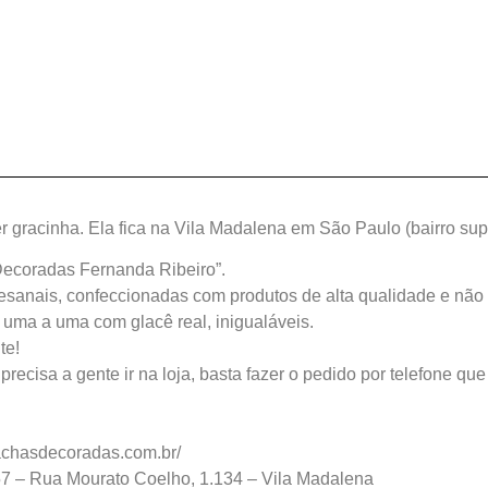
r gracinha. Ela fica na Vila Madalena em São Paulo (bairro su
Decoradas Fernanda Ribeiro”.
esanais, confeccionadas com produtos de alta qualidade e nã
uma a uma com glacê real, inigualáveis.
te!
recisa a gente ir na loja, basta fazer o pedido por telefone que
lachasdecoradas.com.br/
57 – Rua Mourato Coelho, 1.134 – Vila Madalena