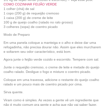
COMO COZINHAR FEIJÃO VERDE
1 colher (chá) de sal
1 copo (200 g) de requeijão cremoso
1 caixa (200 g) de creme de leite
100 g de queijo coalho (ralado no ralo grosso)
3 colheres (sopa) de coentro picado
Modo de Preparo
Em uma panela coloque a manteiga e o alho e deixe dar uma
refogadinha, não precisa dourar não. Assim que eles murcharem
e soltarem seu odor característico, está bom.
Agora junte o feijão verde cozido e escorrido. Tempere com sal.
Junte o requeijão cremoso, o creme de leite e metade do queijo
coalho ralado. Desligue o fogo e misture o coentro picado.
Coloque em uma travessa, adicione o restante do queijo coalho
ralado e um pouco mais de coentro picado por cima.
Sirva quente.
Viram como é simples. As vezes a gente vê um ingrediente que
não é muito comum pra gente e acha que não vai saber fazer,