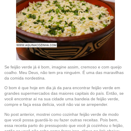
Se feijão verde já é bom, imagine assim, cremoso e com queijo
coalho. Meu Deus, não tem pra ninguém. É uma das maravilhas
da comida nordestina.
O bom é que hoje em dia já da para encontrar feijão verde em
grandes supermercados das maiores capitais do país. Então, se
você encontrar aí na sua cidade uma bandeia de feijão verde,
compre e faça essa delícia, você não vai se arrepender.
No post anterior, mostrei como cozinhar feijão verde de modo
que você possa guardá-lo ou fazer outras receitas. Pois bem,
essa receita parto do pressuposto que você já cozinhou o feijão,
então se você não sabe como fazer isso, clique no link abaixo: