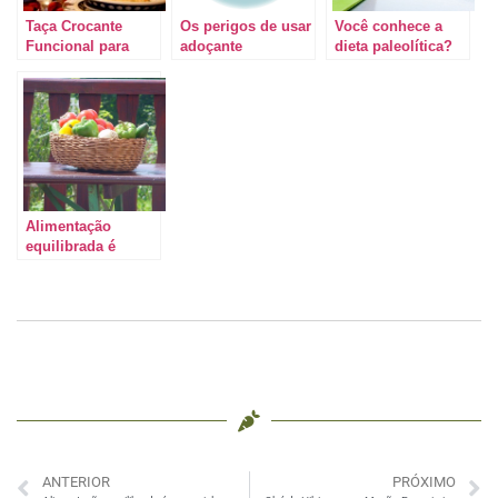
Taça Crocante
Os perigos de usar
Você conhece a
Funcional para
adoçante
dieta paleolítica?
aproveitar a época
Alimentação
mais gostosa do
ancestral para uma
ano saudavelmente
vida mais saudável
Alimentação
equilibrada é
essencial para
prevenir a
hipertensão
ANTERIOR
PRÓXIMO