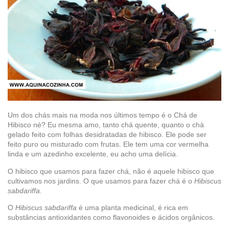
Um dos chás mais na moda nos últimos tempo é o Chá de
Hibisco né? Eu mesma amo, tanto chá quente, quanto o chá
gelado feito com folhas desidratadas de hibisco. Ele pode ser
feito puro ou misturado com frutas. Ele tem uma cor vermelha
linda e um azedinho excelente, eu acho uma delícia.
O hibisco que usamos para fazer chá, não é aquele hibisco que
cultivamos nos jardins. O que usamos para fazer chá é o
Hibiscus
sabdariffa.
O
Hibiscus sabdariffa
é uma planta medicinal, é rica em
substâncias antioxidantes como flavonoides e ácidos orgânicos.