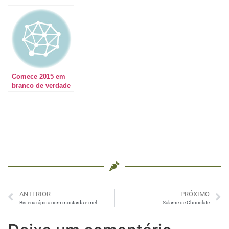
cozinha novinha.
Você já está
participando?
Comece 2015 em
branco de verdade
#DEIXESUASMANCHASPRATRÁS
ANTERIOR
PRÓXIMO
Bisteca rápida com mostarda e mel
Salame de Chocolate