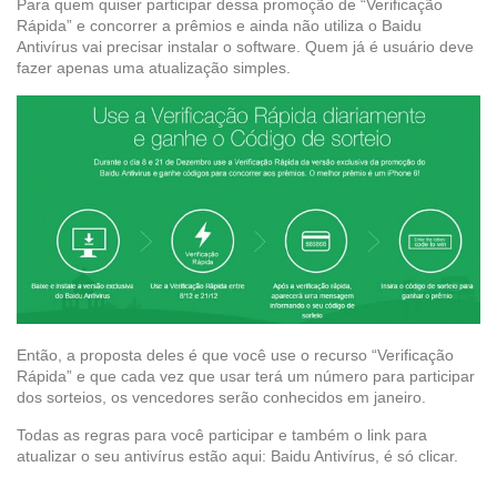
Para quem quiser participar dessa promoção de “Verificação
Rápida” e concorrer a prêmios e ainda não utiliza o Baidu
Antivírus vai precisar instalar o software. Quem já é usuário deve
fazer apenas uma atualização simples.
Então, a proposta deles é que você use o recurso “Verificação
Rápida” e que cada vez que usar terá um número para participar
dos sorteios, os vencedores serão conhecidos em janeiro.
Todas as regras para você participar e também o link para
atualizar o seu antivírus estão aqui: Baidu Antivírus, é só clicar.