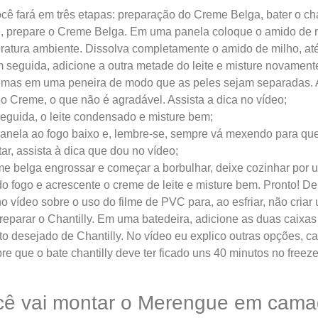
ocê fará em três etapas: preparação do Creme Belga, bater o cha
, prepare o Creme Belga. Em uma panela coloque o amido de m
eratura ambiente. Dissolva completamente o amido de milho, at
m seguida, adicione a outra metade do leite e misture novament
mas em uma peneira de modo que as peles sejam separadas.
o Creme, o que não é agradável. Assista a dica no vídeo;
eguida, o leite condensado e misture bem;
panela ao fogo baixo e, lembre-se, sempre vá mexendo para qu
r, assista à dica que dou no vídeo;
e belga engrossar e começar a borbulhar, deixe cozinhar por 
do fogo e acrescente o creme de leite e misture bem. Pronto! Dei
o vídeo sobre o uso do filme de PVC para, ao esfriar, não criar 
eparar o Chantilly. Em uma batedeira, adicione as duas caixas d
o desejado de Chantilly. No vídeo eu explico outras opções, c
bre que o bate chantilly deve ter ficado uns 40 minutos no freeze
ocê vai montar o Merengue em cama