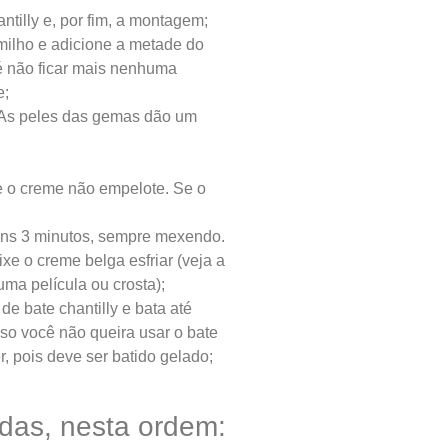
ntilly e, por fim, a montagem;
ilho e adicione a metade do
é não ficar mais nenhuma
e;
 As peles das gemas dão um
e o creme não empelote. Se o
uns 3 minutos, sempre mexendo.
xe o creme belga esfriar (veja a
uma película ou crosta);
e bate chantilly e bata até
aso você não queira usar o bate
r, pois deve ser batido gelado;
das, nesta ordem: