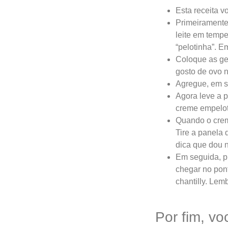
Esta receita v
Primeiramente
leite em temp
“pelotinha”. E
Coloque as ge
gosto de ovo n
Agregue, em s
Agora leve a 
creme empelota
Quando o crem
Tire a panela 
dica que dou n
Em seguida, pr
chegar no pont
chantilly. Lem
Por fim, v