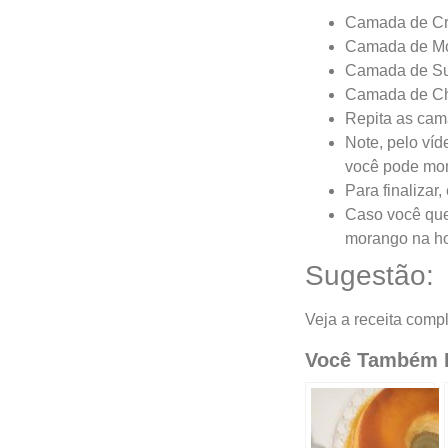
Camada de Cr
Camada de Mo
Camada de Sus
Camada de Chan
Repita as cam
Note, pelo ví
você pode mon
Para finalizar
Caso você quei
morango na hor
Sugestão:
Veja a receita comp
Você Também P