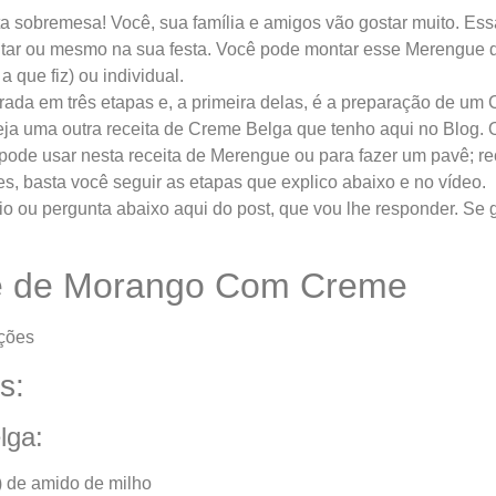
esta sobremesa! Você, sua família e amigos vão gostar muito. E
ntar ou mesmo na sua festa. Você pode montar esse Merengu
a que fiz) ou individual.
arada em três etapas e, a primeira delas, é a preparação de um
ja uma outra receita de Creme Belga que tenho aqui no Blog. 
ê pode usar nesta receita de Merengue ou para fazer um pavê; r
es, basta você seguir as etapas que explico abaixo e no vídeo.
o ou pergunta abaixo aqui do post, que vou lhe responder. Se g
 de Morango Com Creme
ções
s:
lga:
) de amido de milho