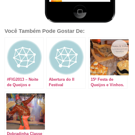
Você Também Pode Gostar De:
#FIG2013 – Noite
Abertura do II
15ª Festa de
de Queijos e
Festival
Queijos e Vinhos.
Vinhos
Gastronômico de
Abertura do
Garanhuns
#FIG2015
Dobradinha Classe