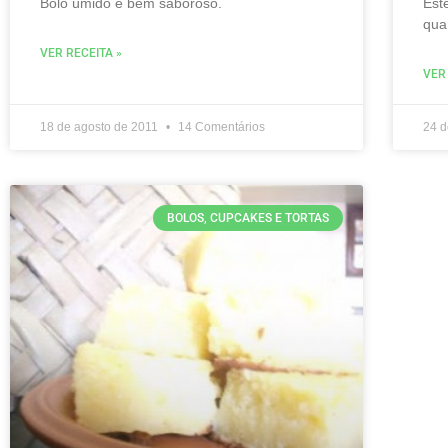
Bolo úmido e bem saboroso.
Est
qua
VER RECEITA »
VER
18 de agosto de 2011
14 Comentários
24 d
BOLOS, CUPCAKES E TORTAS