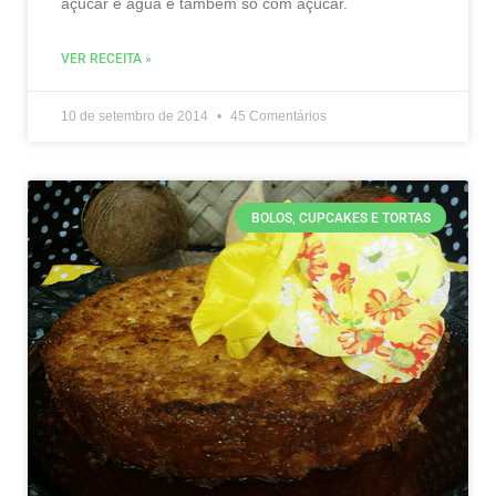
açúcar e água e também só com açúcar.
VER RECEITA »
10 de setembro de 2014
45 Comentários
BOLOS, CUPCAKES E TORTAS