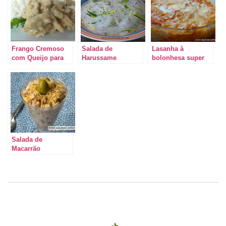
Frango Cremoso
Salada de
Lasanha à
com Queijo para
Harussame
bolonhesa super
uma segunda-feira
prática
preguiçosa
Salada de
Macarrão