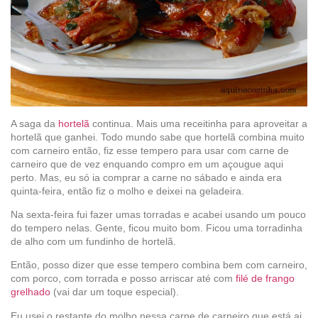
A saga da
hortelã
continua. Mais uma receitinha para aproveitar a
hortelã que ganhei. Todo mundo sabe que hortelã combina muito
com carneiro então, fiz esse tempero para usar com carne de
carneiro que de vez enquando compro em um açougue aqui
perto. Mas, eu só ia comprar a carne no sábado e ainda era
quinta-feira, então fiz o molho e deixei na geladeira.
Na sexta-feira fui fazer umas torradas e acabei usando um pouco
do tempero nelas. Gente, ficou muito bom. Ficou uma torradinha
de alho com um fundinho de hortelã.
Então, posso dizer que esse tempero combina bem com carneiro,
com porco, com torrada e posso arriscar até com
filé de frango
grelhado
(vai dar um toque especial).
Eu usei o restante do molho nessa carne de carneiro que está ai