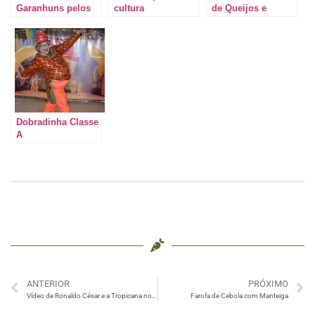
Garanhuns pelos
cultura
de Queijos e
133 anos
gastronômica de
Vinhos
Garanhuns
Dobradinha Classe
A
ANTERIOR
PRÓXIMO
Vídeo de Ronaldo César e a Tropicana no Casarão #Fig2011
Farofa de Cebola com Manteiga