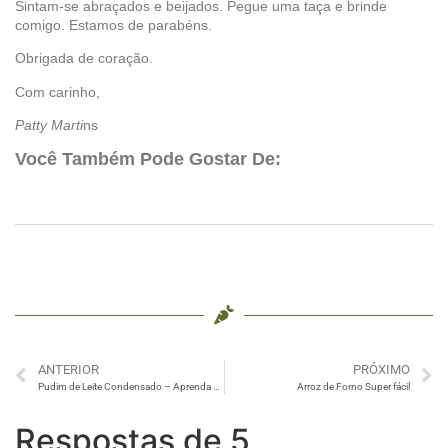
Sintam-se abraçados e beijados. Pegue uma taça e brinde
comigo. Estamos de parabéns.
Obrigada de coração.
Com carinho,
Patty Marti
ns
Você Também Pode Gostar De:
ANTERIOR
PRÓXIMO
Pudim de Leite Condensado – Aprenda a fazer definitivamente
Arroz de Forno Super fácil
Respostas de 5