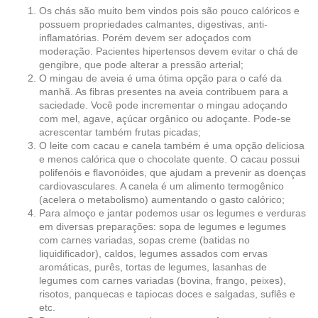
Os chás são muito bem vindos pois são pouco calóricos e
possuem propriedades calmantes, digestivas, anti-
inflamatórias. Porém devem ser adoçados com
moderação. Pacientes hipertensos devem evitar o chá de
gengibre, que pode alterar a pressão arterial;
O mingau de aveia é uma ótima opção para o café da
manhã. As fibras presentes na aveia contribuem para a
saciedade. Você pode incrementar o mingau adoçando
com mel, agave, açúcar orgânico ou adoçante. Pode-se
acrescentar também frutas picadas;
O leite com cacau e canela também é uma opção deliciosa
e menos calórica que o chocolate quente. O cacau possui
polifenóis e flavonóides, que ajudam a prevenir as doenças
cardiovasculares. A canela é um alimento termogênico
(acelera o metabolismo) aumentando o gasto calórico;
Para almoço e jantar podemos usar os legumes e verduras
em diversas preparações: sopa de legumes e legumes
com carnes variadas, sopas creme (batidas no
liquidificador), caldos, legumes assados com ervas
aromáticas, purês, tortas de legumes, lasanhas de
legumes com carnes variadas (bovina, frango, peixes),
risotos, panquecas e tapiocas doces e salgadas, suflês e
etc.