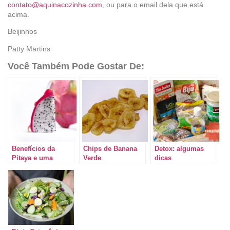
contato@aquinacozinha.com
, ou para o email dela que está
acima.
Beijinhos
Patty Martins
Você Também Pode Gostar De:
Benefícios da
Chips de Banana
Detox: algumas
Pitaya e uma
Verde
dicas
gelatina feita com
ela