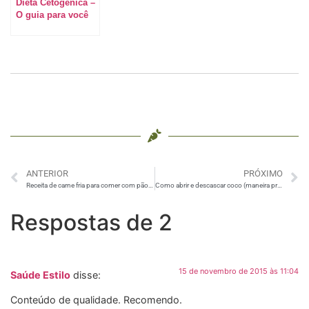
Dieta Cetogênica –
O guia para você
saber o que é,
como funciona e
os benefícios
ANTERIOR
PRÓXIMO
Receita de carne fria para comer com pão ou fazer salada
Como abrir e descascar coco (maneira prática)
Respostas de 2
15 de novembro de 2015 às 11:04
Saúde Estilo
disse:
Conteúdo de qualidade. Recomendo.