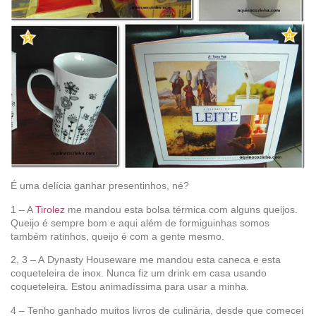
É uma delícia ganhar presentinhos, né?
1 – A
Tirolez
me mandou esta bolsa térmica com alguns queijos.
Queijo é sempre bom e aqui além de formiguinhas somos
também ratinhos, queijo é com a gente mesmo.
2, 3 – A Dynasty Houseware me mandou esta caneca e esta
coqueteleira de inox. Nunca fiz um drink em casa usando
coqueteleira. Estou animadíssima para usar a minha.
4 – Tenho ganhado muitos livros de culinária, desde que comecei