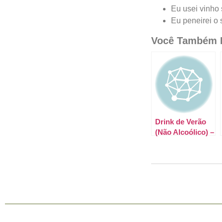
Eu usei vinho 
Eu peneirei o 
Você Também P
Drink de Verão
(Não Alcoólico) –
Limão e
Gengibre