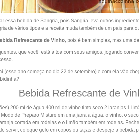
r essa bebida de Sangria, pois Sangria leva outros ingredien
ria de vários tipos e a receita muda também de um país para ou
ebida Refrescante de Vinho
, pois é bem simples, mas uma del
uentes, que você está à toa com seus amigos, jogando convers
cesso.
 aí (esse ano começa no dia 22 de setembro) e com ela vão che
bidinha?
Bebida Refrescante de Vin
ões) 200 ml de água 400 ml de vinho tinto seco 2 laranjas 1 lim
 Modo de Preparo Misture em uma jarra a água, o vinho, o suco
laranja cortada em rodelas e o limão também em rodelas. Feche a
de servir, coloque gelo em copos ou taças e despeje a bebida p