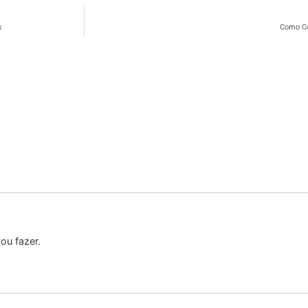
k
Como Co
ou fazer.