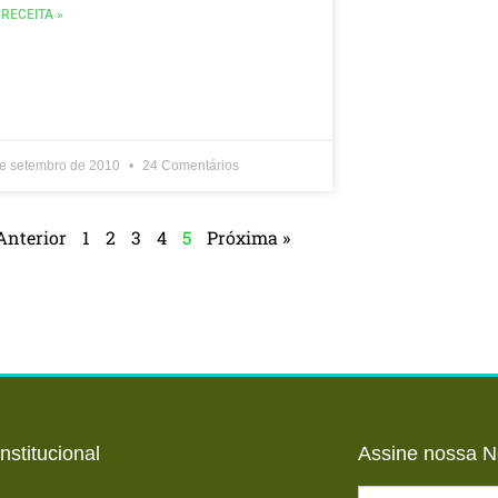
 RECEITA »
de setembro de 2010
24 Comentários
Anterior
1
2
3
4
5
Próxima »
Institucional
Assine nossa N