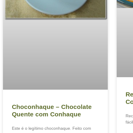
Re
C
Choconhaque – Chocolate
Quente com Conhaque
Rec
fáci
Este é o legítimo choconhaque. Feito com