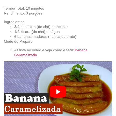
Tempo Total: 10 minutes
Rendimento: 3 porções
Ingredientes
3/4 de xícara (de chá) de açúcar
1/2 xícara (de chá) de água
6 bananas maduras (nanica ou prata)
Modo de Preparo
Assista ao vídeo e veja como é fácil:
Banana
Caramelizada
.