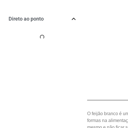
Direto ao ponto
O feijão branco é u
formas na alimentaçã
mesmo e não ficar 