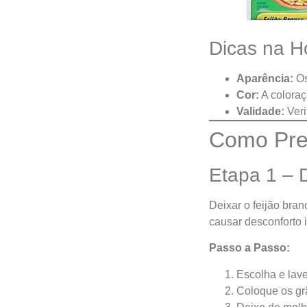
Dicas na H
Aparência:
Os
Cor:
A coloraç
Validade:
Veri
Como Prep
Etapa 1 – 
Deixar o feijão bra
causar desconforto i
Passo a Passo:
Escolha e lave
Coloque os gr