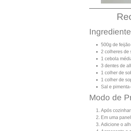
Rec
Ingredient
500g de feijão
2 colheres de 
1 cebola médi
3 dentes de a
1 colher de s
1 colher de so
Sal e pimenta-
Modo de P
Após cozinhar 
Em uma panela,
Adicione o alh