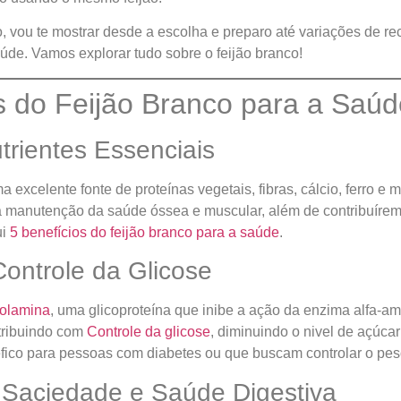
, vou te mostrar desde a escolha e preparo até variações de re
aúde. Vamos explorar tudo sobre o feijão branco!
s do Feijão Branco para a Saúd
trientes Essenciais
a excelente fonte de proteínas vegetais, fibras, cálcio, ferro e
a manutenção da saúde óssea e muscular, além de contribuíre
ui
5 benefícios do feijão branco para a saúde
.
Controle da Glicose
olamina
, uma glicoproteína que inibe a ação da enzima alfa-am
tribuindo com
Controle da glicose
, diminuindo o nivel de açúca
ico para pessoas com diabetes ou que buscam controlar o pes
Saciedade e Saúde Digestiva