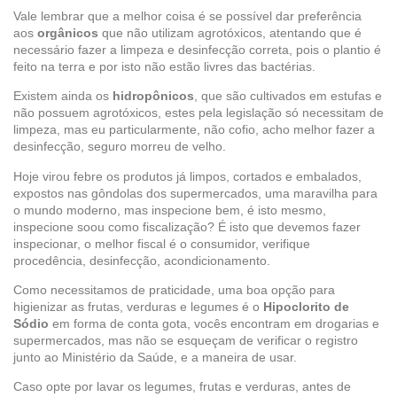
Vale lembrar que a melhor coisa é se possível dar preferência
aos
orgânicos
que não utilizam agrotóxicos, atentando que é
necessário fazer a limpeza e desinfecção correta, pois o plantio é
feito na terra e por isto não estão livres das bactérias.
Existem ainda os
hidropônicos
, que são cultivados em estufas e
não possuem agrotóxicos, estes pela legislação só necessitam de
limpeza, mas eu particularmente, não cofio, acho melhor fazer a
desinfecção, seguro morreu de velho.
Hoje virou febre os produtos já limpos, cortados e embalados,
expostos nas gôndolas dos supermercados, uma maravilha para
o mundo moderno, mas inspecione bem, é isto mesmo,
inspecione soou como fiscalização? É isto que devemos fazer
inspecionar, o melhor fiscal é o consumidor, verifique
procedência, desinfecção, acondicionamento.
Como necessitamos de praticidade, uma boa opção para
higienizar as frutas, verduras e legumes é o
Hipoclorito de
Sódio
em forma de conta gota, vocês encontram em drogarias e
supermercados, mas não se esqueçam de verificar o registro
junto ao Ministério da Saúde, e a maneira de usar.
Caso opte por lavar os legumes, frutas e verduras, antes de