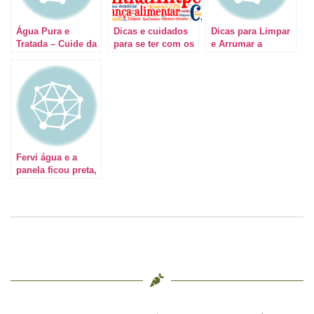
Água Pura e
Dicas e cuidados
Dicas para Limpar
Tratada – Cuide da
para se ter com os
e Arrumar a
água de sua casa
alimentos e poder
Geladeira
aproveitá-los sem
sustos
Fervi água e a
panela ficou preta,
como limpar?