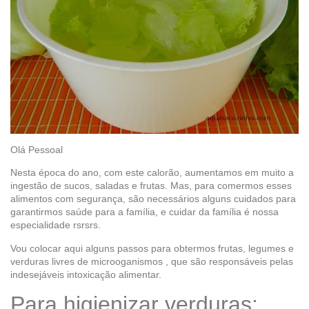
Olá Pessoal
Nesta época do ano, com este calorão, aumentamos em muito a
ingestão de sucos, saladas e frutas. Mas, para comermos esses
alimentos com segurança, são necessários alguns cuidados para
garantirmos saúde para a família, e cuidar da família é nossa
especialidade rsrsrs.
Vou colocar aqui alguns passos para obtermos frutas, legumes e
verduras livres de microoganismos , que são responsáveis pelas
indesejáveis intoxicação alimentar.
Para higienizar verduras: