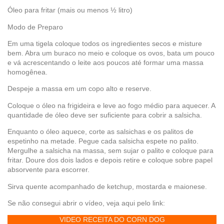
Óleo para fritar (mais ou menos ½ litro)
Modo de Preparo
Em uma tigela coloque todos os ingredientes secos e misture
bem. Abra um buraco no meio e coloque os ovos, bata um pouco
e vá acrescentando o leite aos poucos até formar uma massa
homogênea.
Despeje a massa em um copo alto e reserve.
Coloque o óleo na frigideira e leve ao fogo médio para aquecer. A
quantidade de óleo deve ser suficiente para cobrir a salsicha.
Enquanto o óleo aquece, corte as salsichas e os palitos de
espetinho na metade. Pegue cada salsicha espete no palito.
Mergulhe a salsicha na massa, sem sujar o palito e coloque para
fritar. Doure dos dois lados e depois retire e coloque sobre papel
absorvente para escorrer.
Sirva quente acompanhado de ketchup, mostarda e maionese.
Se não consegui abrir o vídeo, veja aqui pelo link:
VIDEO RECEITA DO CORN DOG