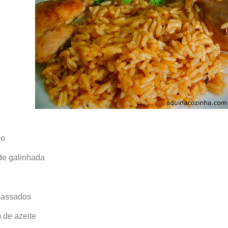
go
 de galinhada
massados
 de azeite