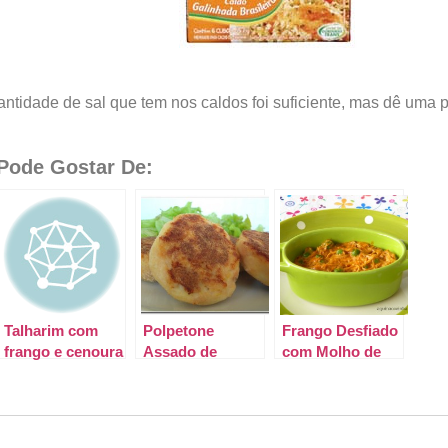
ntidade de sal que tem nos caldos foi suficiente, mas dê uma 
ode Gostar De:
Talharim com
Polpetone
Frango Desfiado
frango e cenoura
Assado de
com Molho de
Frango
Maionese e
Páprica