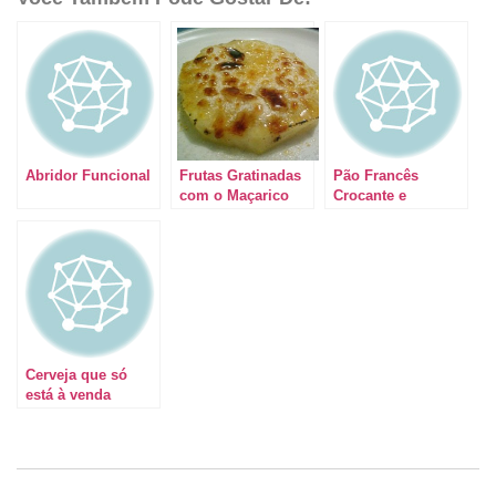
Abridor Funcional
Frutas Gratinadas
Pão Francês
com o Maçarico
Crocante e
Quentinho, hum!
Cerveja que só
está à venda
durante 6 semanas
no ano