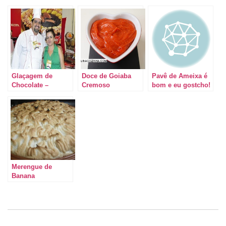
Glaçagem de
Doce de Goiaba
Pavê de Ameixa é
Chocolate –
Cremoso
bom e eu gostcho!
Alexandre Bispo
no Nordeste
Culinária
Merengue de
Banana