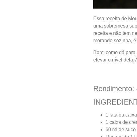
Essa receita de Mou
uma sobremesa super
receita e não tem n
morando sozinha, é
Bom, como dá para ve
elevar o nível dela.
Rendimento: 
INGREDIEN
1 lata ou caix
1 caixa de cre
60 ml de suco 
Raspas de 1 l