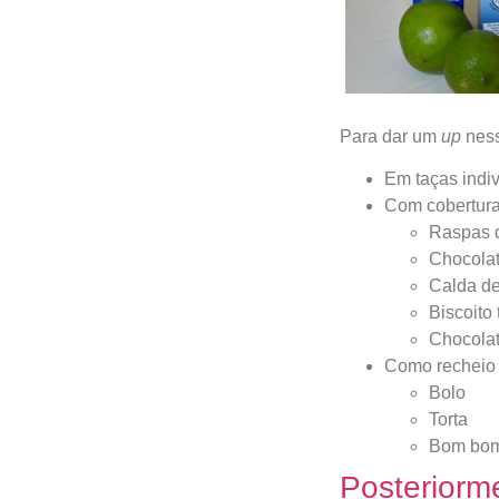
Para dar um
up
ness
Em taças indiv
Com cobertura
Raspas d
Chocolat
Calda de
Biscoito 
Chocolat
Como recheio 
Bolo
Torta
Bom bo
Posteriorm