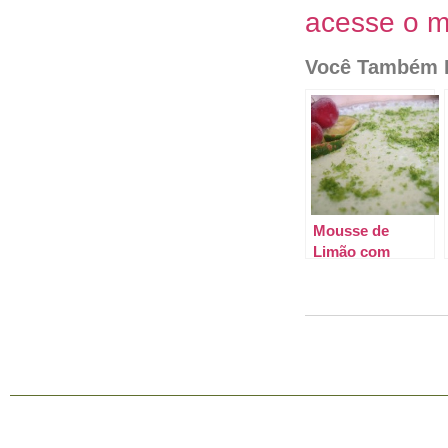
acesse o m
Você Também P
Mousse de
Limão com
Gelatina