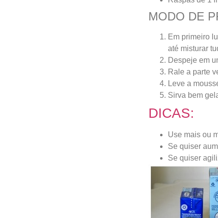
MODO DE P
Em primeiro lu
até misturar t
Despeje em um
Rale a parte v
Leve a mousse
Sirva bem gel
DICAS:
Use mais ou m
Se quiser aume
Se quiser agil