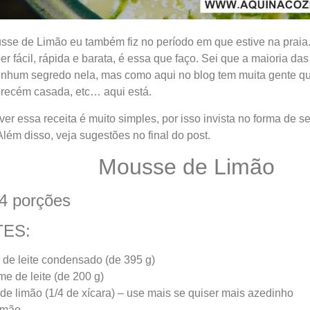
sse de Limão eu também fiz no período em que estive na praia.
 fácil, rápida e barata, é essa que faço. Sei que a maioria d
enhum segredo nela, mas como aqui no blog tem muita gente qu
 recém casada, etc… aqui está.
r essa receita é muito simples, por isso invista no forma de se
 Além disso, veja sugestões no final do post.
Mousse de Limão
4 porções
TES:
a de leite condensado (de 395 g)
me de leite (de 200 g)
de limão (1/4 de xícara) – use mais se quiser mais azedinho
imão