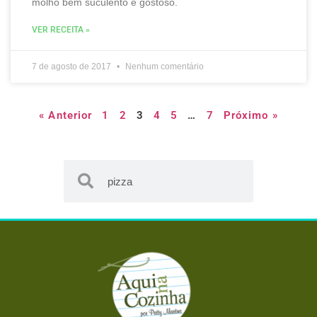
molho bem suculento e gostoso.
VER RECEITA »
7 de agosto de 2017
Nenhum comentário
« Anterior
1
2
3
4
5
…
7
Próximo »