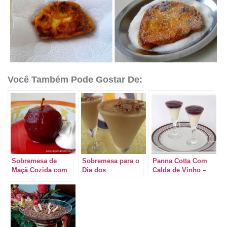
Você Também Pode Gostar De:
Sobremesa de
Sobremesa para o
Panna Cotta Com
Maçã Cozida com
Dia dos
Calda de Vinho –
suco de Uva
Namorados:
Especial Dia dos
Mousse de
Namorados
Chocolate