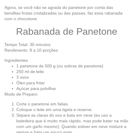
Agora, se você não se agrada do panetone por conta das
benditas frutas cristalizadas ou das passas, faz essa rabanada
com o chocotone.
Rabanada de Panetone
Tempo Total: 30 minutos
Rendimento: 8 a 10 porções
Ingredientes
1 panetone de 500 g (ou sobras de panetone)
250 ml de leite
3 ovos
Óleo para fritar
Açúcar para polvilhar
Modo de Preparo
Corte o panetone em fatias.
Coloque o leite em uma tigela e reserve.
Separe as claras do ovo e bata em neve (eu uso a
batedeira que é muito mais rápido, mas pode bater na mão
com um garfo mesmo). Quando estiver em neve misture a
gemas e bata um pouco mais.