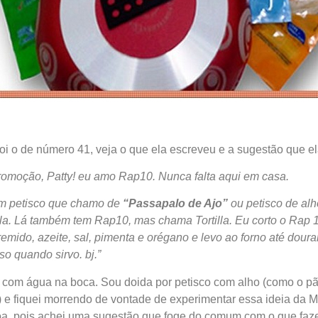
oi o de número 41, veja o que ela escreveu e a sugestão que el
omoção, Patty! eu amo Rap10. Nunca falta aqui em casa.
m petisco que chamo de
“Passapalo de Ajo”
ou petisco de alh
a. Lá também tem Rap10, mas chama Tortilla. Eu corto o Rap 
emido, azeite, sal, pimenta e orégano e levo ao forno até doura
o quando sirvo. bj.”
ei com água na boca. Sou doida por petisco com alho (como o p
) e fiquei morrendo de vontade de experimentar essa ideia da 
boa, pois achei uma sugestão que foge do comum com o que faz