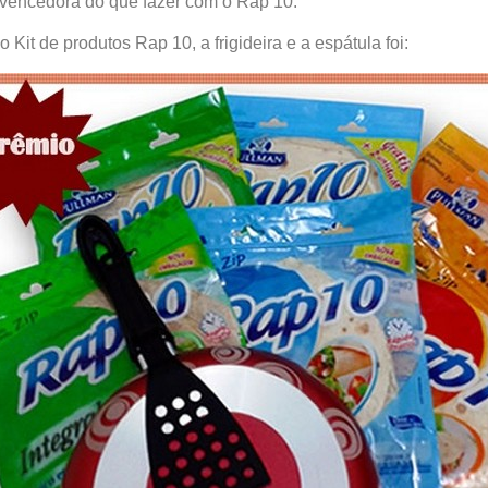
a vencedora do que fazer com o Rap 10.
it de produtos Rap 10, a frigideira e a espátula foi: