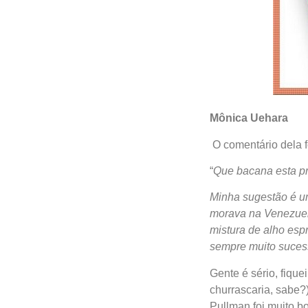
Mônica Uehara
O comentário dela f
“
Que bacana esta pr
Minha sugestão é u
morava na Venezuel
mistura de alho espr
sempre muito sucess
Gente é sério, fiqu
churrascaria, sabe?
Pullman foi muito 