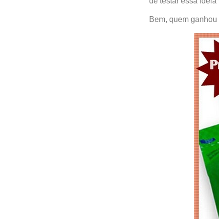
de testar essa idei
Bem, quem ganhou o K