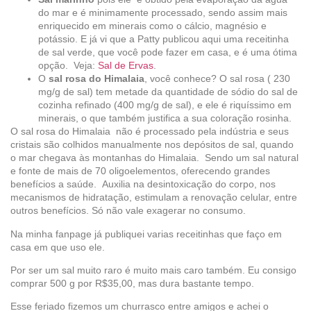
do mar e é minimamente processado, sendo assim mais
enriquecido em minerais como o cálcio, magnésio e
potássio. E já vi que a Patty publicou aqui uma receitinha
de sal verde, que você pode fazer em casa, e é uma ótima
opção. Veja:
Sal de Ervas
.
O
sal rosa do Himalaia
, você conhece? O sal rosa ( 230
mg/g de sal) tem metade da quantidade de sódio do sal de
cozinha refinado (400 mg/g de sal), e ele é riquíssimo em
minerais, o que também justifica a sua coloração rosinha.
O sal rosa do Himalaia não é processado pela indústria e seus
cristais são colhidos manualmente nos depósitos de sal, quando
o mar chegava às montanhas do Himalaia. Sendo um sal natural
e fonte de mais de 70 oligoelementos, oferecendo grandes
benefícios a saúde. Auxilia na desintoxicação do corpo, nos
mecanismos de hidratação, estimulam a renovação celular, entre
outros benefícios. Só não vale exagerar no consumo.
Na minha fanpage já publiquei varias receitinhas que faço em
casa em que uso ele.
Por ser um sal muito raro é muito mais caro também. Eu consigo
comprar 500 g por R$35,00, mas dura bastante tempo.
Esse feriado fizemos um churrasco entre amigos e achei o