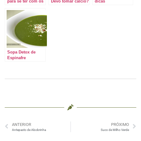
para se ter com os
Devo tomar cálcio?
dicas
alimentos e poder
aproveitá-los sem
sustos
Sopa Detox de
Espinafre
ANTERIOR
PRÓXIMO
Antepasto de Abobrinha
Suco de Milho Verde