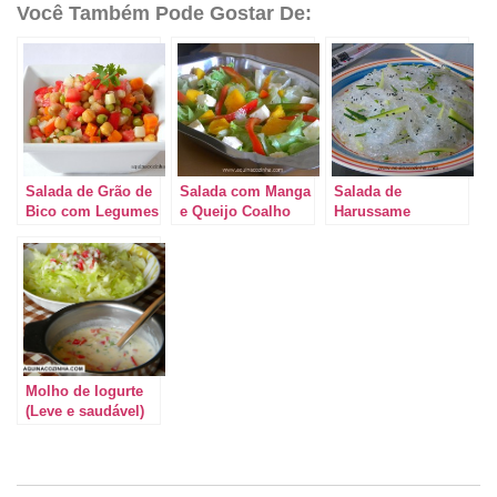
Você Também Pode Gostar De:
Salada de Grão de
Salada com Manga
Salada de
Bico com Legumes
e Queijo Coalho
Harussame
Molho de Iogurte
(Leve e saudável)