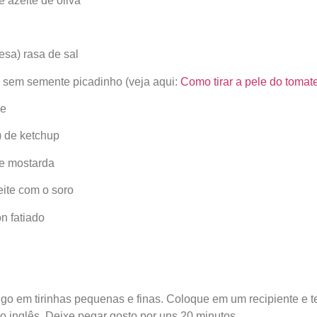
e azeite de oliva
esa) rasa de sal
 sem semente picadinho (veja aqui:
Como tirar a pele do tomat
ue
) de ketchup
de mostarda
eite com o soro
n fatiado
ango em tirinhas pequenas e finas. Coloque em um recipiente e
 inglês. Deixe pegar gosto por uns 20 minutos.