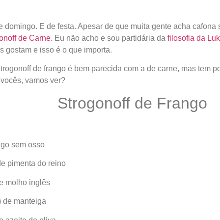
 domingo. E de festa. Apesar de que muita gente acha cafona s
onoff de Carne
. Eu não acho e sou partidária da
filosofia da Lu
s gostam e isso é o que importa.
strogonoff de frango é bem parecida com a de carne, mas tem p
a vocês, vamos ver?
Strogonoff de Frango
ango sem osso
de pimenta do reino
de molho inglês
) de manteiga