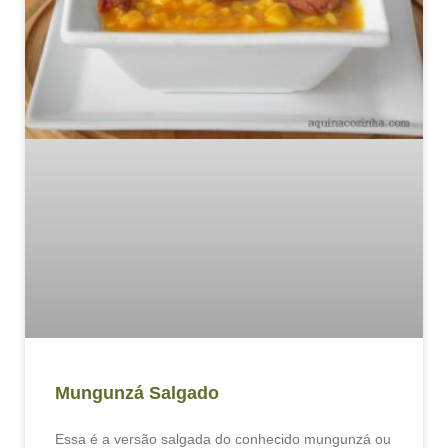
Mungunzá Salgado
Essa é a versão salgada do conhecido mungunzá ou