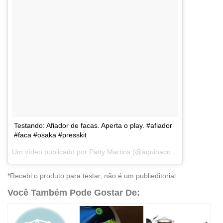
Testando: Afiador de facas. Aperta o play. #afiador
#faca #osaka #presskit
Um vídeo publicado por Patty Martins (@aquinacozinha) em
Nov 1
*Recebi o produto para testar, não é um publieditorial
Você Também Pode Gostar De: