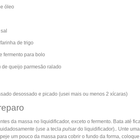
de óleo
 sal
farinha de trigo
de fermento para bolo
) de queijo parmesão ralado
ssado desossado e picado (usei mais ou menos 2 xícaras)
reparo
ntes da massa no liquidificador, exceto o fermento. Bata até 
cuidadosamente (use a tecla
pulsar
do liquidificador).. Unte um
espeje um pouco da massa para cobrir o fundo da forma, coloqu