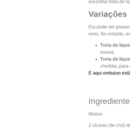
encontrar torta de 
Variações
Ela pode ser prepara
ovos. No entanto, e
Torta de liqu
massa.
Torta de liqu
cheddar, para 
E aqui embaixo está
Ingredient
Massa
2 xícaras (de chá) de