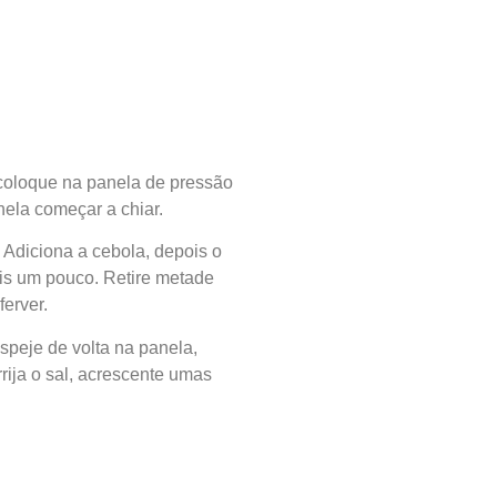
 coloque na panela de pressão
nela começar a chiar.
 Adiciona a cebola, depois o
ais um pouco. Retire metade
ferver.
speje de volta na panela,
rija o sal, acrescente umas