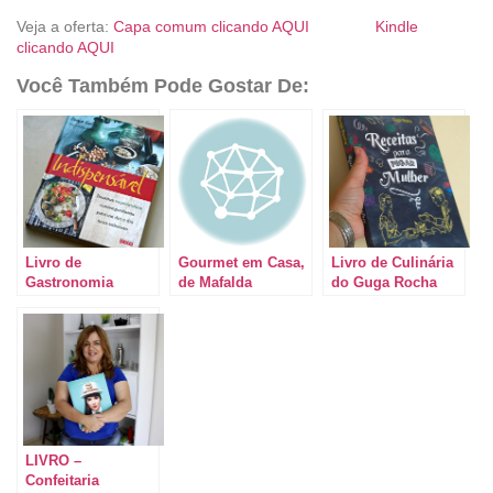
Veja a oferta:
Capa comum clicando AQUI
Kindle
clicando AQUI
Você Também Pode Gostar De:
Livro de
Gourmet em Casa,
Livro de Culinária
Gastronomia
de Mafalda
do Guga Rocha
Vegetariana:
Rodrigues de
“Receitas para
Indispensável, de
Almeida
pegar mulher”
Dunja Gulin
LIVRO –
Confeitaria