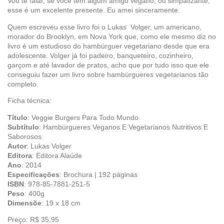
Vou te falar, se você tem algum amigo vegano, ou simpatizante,
esse é um excelente presente. Eu amei sinceramente.
Quem escreveu esse livro foi o Lukas Volger, um americano,
morador do Brooklyn, em Nova York que, como ele mesmo diz no
livro é um estudioso do hambúrguer vegetariano desde que era
adolescente. Volger já foi padeiro, banqueteiro, cozinheiro,
garçom e até lavador de pratos, acho que por tudo isso que ele
conseguiu fazer um livro sobre hambúrgueres vegetarianos tão
completo.
Ficha técnica:
Título
: Veggie Burgers Para Todo Mundo
Subtítulo
: Hambúrgueres Veganos E Vegetarianos Nutritivos E
Saborosos
Autor
: Lukas Volger
Editora
: Editora Alaúde
Ano
: 2014
Especificações
: Brochura | 192 páginas
ISBN
: 978-85-7881-251-5
Peso
: 400g
Dimensõe
: 19 x 18 cm
Preço: R$ 35,95