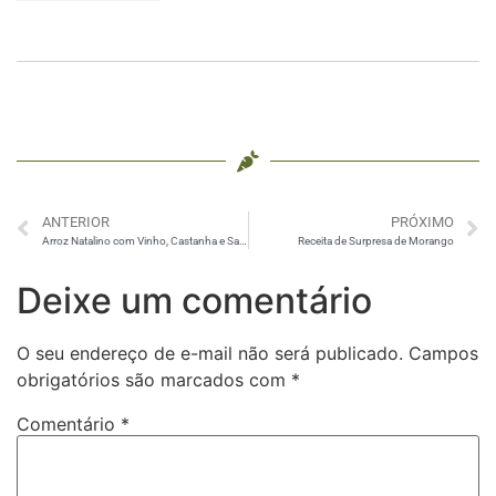
Escalafobética –
Sobremesas
Explicadas Tim-
Tim por Tim-Tim –
RAIZA COSTA
ANTERIOR
PRÓXIMO
Arroz Natalino com Vinho, Castanha e Salsinha
Receita de Surpresa de Morango
Deixe um comentário
O seu endereço de e-mail não será publicado.
Campos
obrigatórios são marcados com
*
Comentário
*