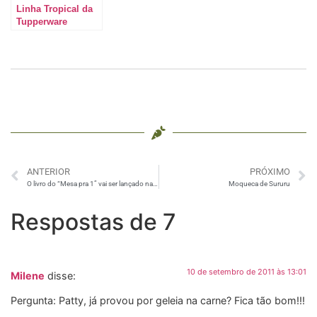
Linha Tropical da
Tupperware
ANTERIOR
PRÓXIMO
O livro do “Mesa pra 1” vai ser lançado na Bienal do Livro
Moqueca de Sururu
Respostas de 7
10 de setembro de 2011 às 13:01
Milene
disse:
Pergunta: Patty, já provou por geleia na carne? Fica tão bom!!!