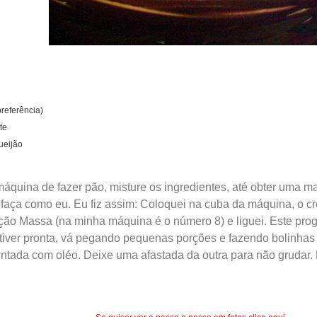
preferência)
te
ueijão
áquina de fazer pão, misture os ingredientes, até obter uma m
faça como eu. Eu fiz assim: Coloquei na cuba da máquina, o cre
pção Massa (na minha máquina é o número 8) e liguei. Este pro
iver pronta, vá pegando pequenas porções e fazendo bolinhas
tada com oléo. Deixe uma afastada da outra para não grudar. L