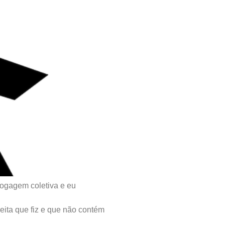
ogagem coletiva e eu
eita que fiz e que não contém