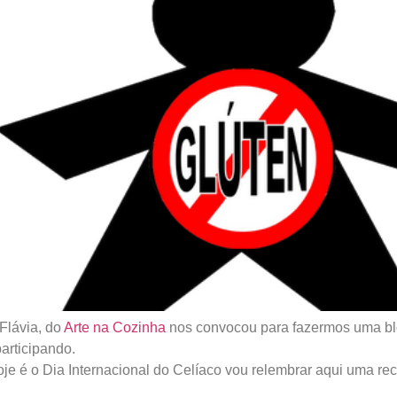
Flávia, do
Arte na Cozinha
nos convocou para fazermos uma bl
articipando.
je é o Dia Internacional do Celíaco vou relembrar aqui uma rec