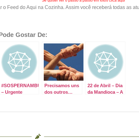
Se quiser ver o passo a passo em fotos clica aqui
r o Feed do Aqui na Cozinha. Assim você receberá todas as atu
ode Gostar De:
#SOSPERNAMBUCO
Precisamos uns
22 de Abril – Dia
– Urgente
dos outros…
da Mandioca – A
Rainha do Brasil