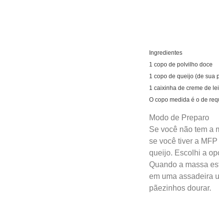
Ingredientes
1 copo de polvilho doce
1 copo de queijo (de sua 
1 caixinha de creme de lei
O copo medida é o de req
Modo de Preparo
Se você não tem a m
se você tiver a MFP 
queijo. Escolhi a o
Quando a massa est
em uma assadeira un
pãezinhos dourar.